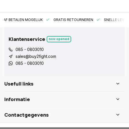
RAF BETALEN MOGELIJK
GRATIS RETOURNEREN
SNELLE LEVER
Klantenservice
now opened
085 - 0803010
sales@buy2fight.com
085 - 0803010
Usefull links
Informatie
Contactgegevens