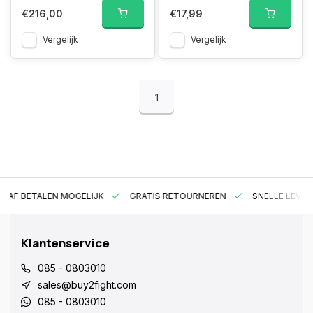
€216,00
€17,99
Vergelijk
Vergelijk
1
RAF BETALEN MOGELIJK
GRATIS RETOURNEREN
SNELLE LEVER
Klantenservice
085 - 0803010
sales@buy2fight.com
085 - 0803010