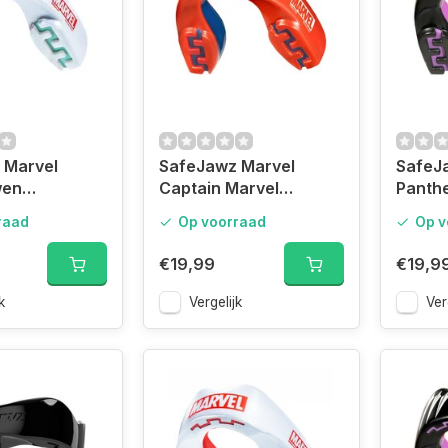
 Marvel
SafeJawz Marvel
SafeJ
wen
Captain Marvel
Panth
rd Adult
Mouthguard Junior
Junior
raad
Op voorraad
Op v
€19,99
€19,9
k
Vergelijk
Ver