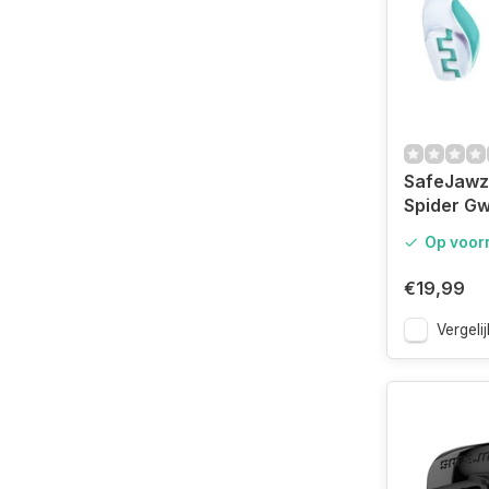
SafeJawz
Spider G
Mouthgua
Op voor
€19,99
Vergelij