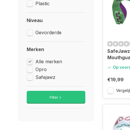
Plastic
Niveau
Gevorderde
Merken
SafeJawz
Mouthgua
Alle merken
Op voor
Opro
Safejawz
€19,99
Vergelij
Filter