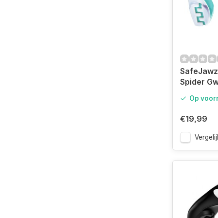
SafeJawz
Spider G
Mouthgua
Op voor
€19,99
Vergelij