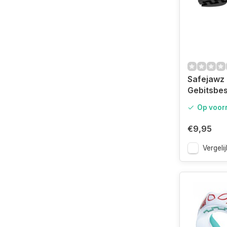
Safejawz
Gebitsbe
Intro-seri
Op voor
€9,95
Vergelij