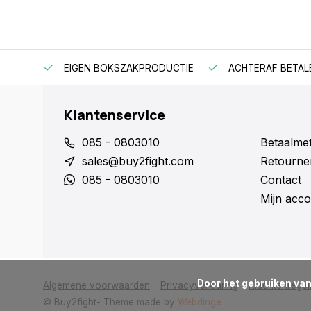
EIGEN BOKSZAKPRODUCTIE
ACHTERAF BETAL
Klantenservice
085 - 0803010
Betaalme
sales@buy2fight.com
Retourne
085 - 0803010
Contact
Mijn acco
      Door het gebruiken van onze website, ga je akkoord met het gebruik van cookies om onze website te verbeteren.

Algemene voorwaarden
Privacyverklaring
Klachtenregel
© Buy2fight
- Theme made by
Webdinge