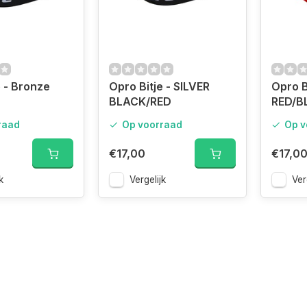
e - Bronze
Opro Bitje - SILVER
Opro B
BLACK/RED
RED/B
raad
Op voorraad
Op v
€17,00
€17,0
k
Vergelijk
Ver