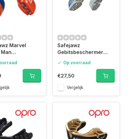
awz Marvel
Safejawz
r Man
Gebitsbeschermer
guard Adult
Nitro Series Wit/Blauw
oorraad
Op voorraad
‚Äì Senior
9
€27,50
gelijk
Vergelijk