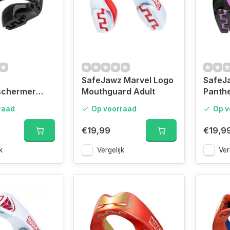
SafeJawz Marvel Logo
SafeJ
schermer
Mouthguard Adult
Panth
es Senior
Adult
raad
Op voorraad
Op v
€19,99
€19,9
k
Vergelijk
Ver