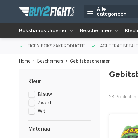
Alle
categorieën
Bokshandschoenen
Beschermers
Kledi
EIGEN BOKSZAKPRODUCTIE
ACHTERAF BETALE
Home
Beschermers
Gebitsbeschermer
Gebits
Kleur
Blauw
28 Producten
Zwart
Wit
Materiaal