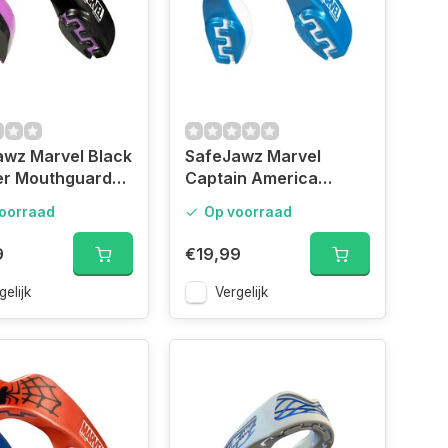
awz Marvel Black
SafeJawz Marvel
er Mouthguard
Captain America
Mouthguard Adult
oorraad
Op voorraad
9
€19,99
gelijk
Vergelijk