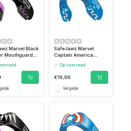
awz Marvel Black
SafeJawz Marvel
er Mouthguard
Captain America
Mouthguard Junior
oorraad
Op voorraad
9
€19,99
gelijk
Vergelijk