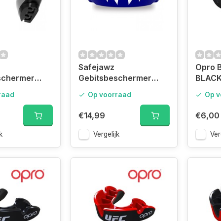
Safejawz
Opro B
schermer
Gebitsbeschermer
BLAC
ies Dracula
Extro-Series Dracula
raad
Op voorraad
Op v
t
Zwart/Blauw
€14,99
€6,00
k
Vergelijk
Ver