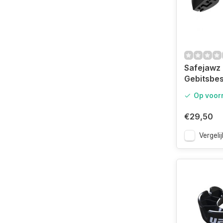
Safejawz
Gebitsbe
Ortho-Ser
Op voor
Zwart/Wi
€29,50
Vergelij