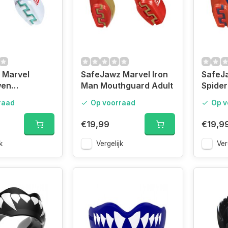
 Marvel
SafeJawz Marvel Iron
SafeJ
wen
Man Mouthguard Adult
Spide
rd Junior
Mouth
raad
Op voorraad
Op v
€19,99
€19,9
k
Vergelijk
Ver