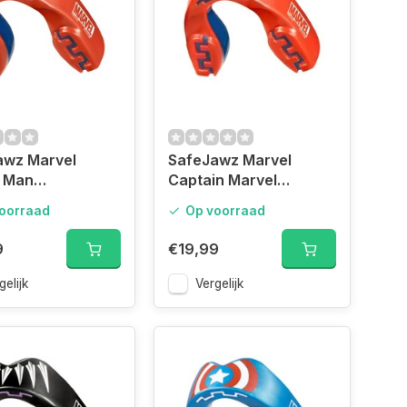
awz Marvel
SafeJawz Marvel
r Man
Captain Marvel
guard Junior
Mouthguard Adult
oorraad
Op voorraad
9
€19,99
gelijk
Vergelijk