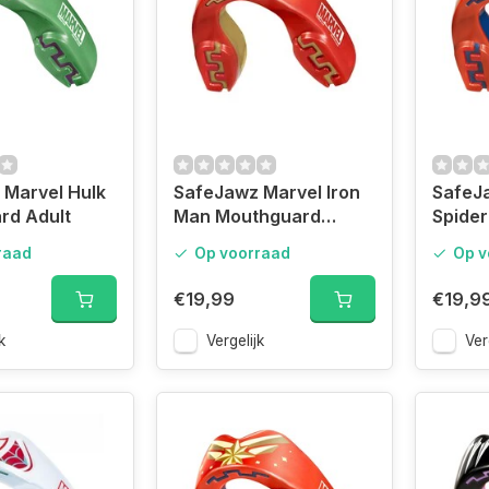
 Marvel Hulk
SafeJawz Marvel Iron
SafeJ
rd Adult
Man Mouthguard
Spide
Junior
Mouth
raad
Op voorraad
Op v
€19,99
€19,9
k
Vergelijk
Ver