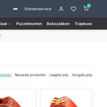
0
Klantenservice
iaal
Puzzelmatten
Bokszakken
Trapkussens
M
!
bekeken
Nieuwste producten
Laagste prijs
Hoogste prijs