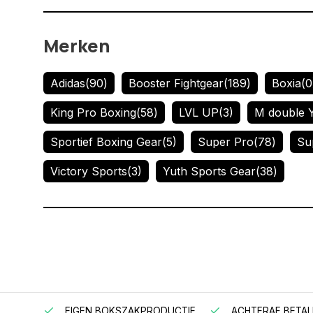
Merken
Adidas
(90)
Booster Fightgear
(189)
Boxia
(0
King Pro Boxing
(58)
LVL UP
(3)
M double 
Sportief Boxing Gear
(5)
Super Pro
(78)
Su
Victory Sports
(3)
Yuth Sports Gear
(38)
EIGEN BOKSZAKPRODUCTIE
ACHTERAF BETAL