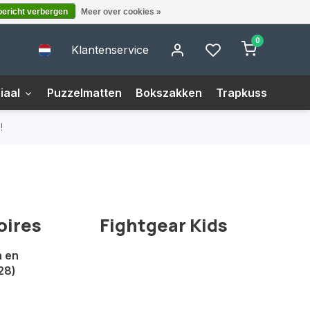
bericht verbergen
Meer over cookies »
0
Klantenservice
iaal
Puzzelmatten
Bokszakken
Trapkussens
M
!
oires
Fightgear Kids
 en
28)