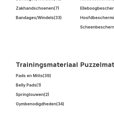
Zakhandschoenen
(7)
Elleboogbesche
Bandages/Windels
(33)
Hoofdbescherm
Scheenbescher
Trainingsmateriaal
Puzzelma
Pads en Mitts
(39)
Belly Pads
(1)
Springtouwen
(2)
Gymbenodigdheden
(34)