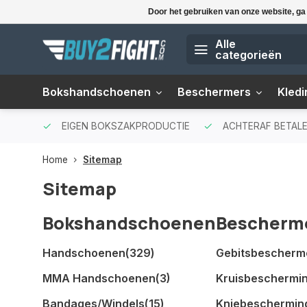
Door het gebruiken van onze website, ga
Alle
categorieën
Bokshandschoenen
Beschermers
Kledi
EIGEN BOKSZAKPRODUCTIE
ACHTERAF BETAL
Home
Sitemap
Sitemap
Bokshandschoenen
Bescherm
Handschoenen
(329)
Gebitsbescherm
MMA Handschoenen
(3)
Kruisbeschermi
Bandages/Windels
(15)
Kniebeschermin