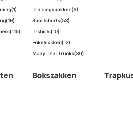
rming
(1)
Trainingspakken
(6)
ing
(19)
Sportshorts
(53)
mers
(115)
T-shirts
(10)
Enkelsokken
(12)
Muay Thai Trunks
(30)
tten
Bokszakken
Trapku