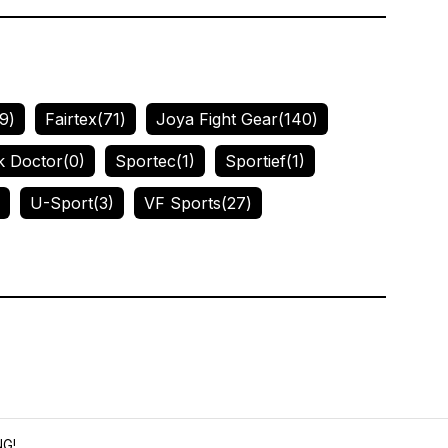
9)
Fairtex
(71)
Joya Fight Gear
(140)
k Doctor
(0)
Sportec
(1)
Sportief
(1)
U-Sport
(3)
VF Sports
(27)
NG!