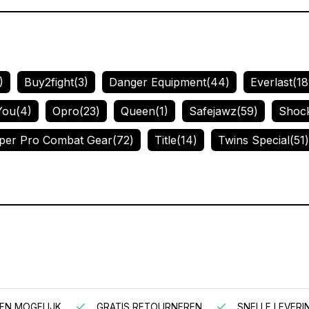
)
Buy2fight
(3)
Danger Equipment
(44)
Everlast
(18
You
(4)
Opro
(23)
Queen
(1)
Safejawz
(59)
Shoc
per Pro Combat Gear
(72)
Title
(14)
Twins Special
(51)
EN MOGELIJK
GRATIS RETOURNEREN
SNELLE LEVERI