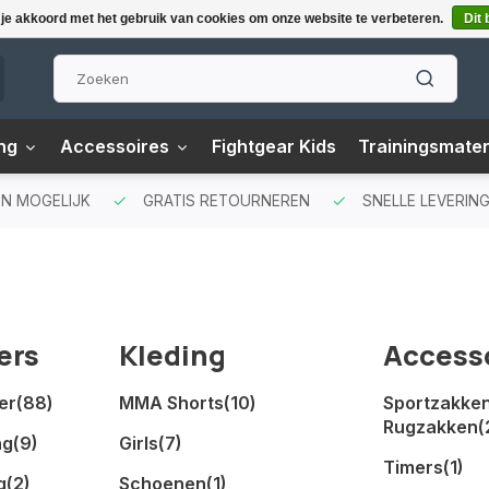
 je akkoord met het gebruik van cookies om onze website te verbeteren.
Dit 
ng
Accessoires
Fightgear Kids
Trainingsmater
EN MOGELIJK
GRATIS RETOURNEREN
SNELLE LEVERING
ers
Kleding
Access
er
(88)
MMA Shorts
(10)
Sportzakken
Rugzakken
(
ng
(9)
Girls
(7)
Timers
(1)
g
(2)
Schoenen
(1)