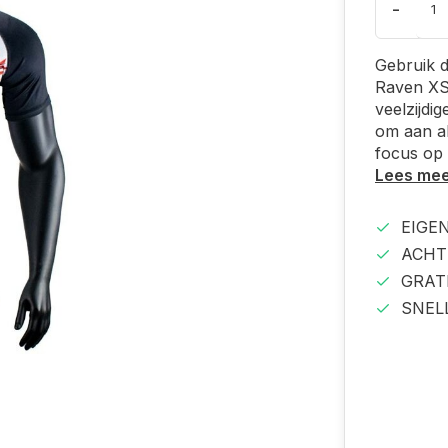
-
Gebruik 
Raven XS,
veelzijdi
om aan al
focus op 
Lees me
EIGE
ACHT
GRAT
SNEL