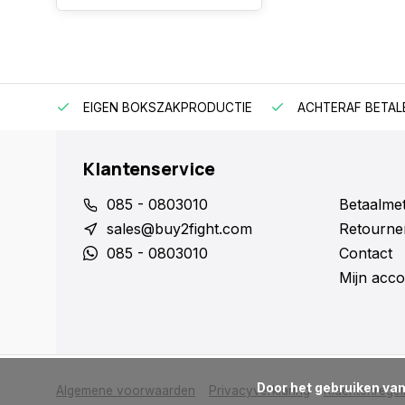
EIGEN BOKSZAKPRODUCTIE
ACHTERAF BETAL
Klantenservice
085 - 0803010
Betaalme
sales@buy2fight.com
Retourne
085 - 0803010
Contact
Mijn acco
      Door het gebruiken van onze website, ga je akkoord met het gebruik van cookies om onze website te verbeteren.

Algemene voorwaarden
Privacyverklaring
Klachtenregel