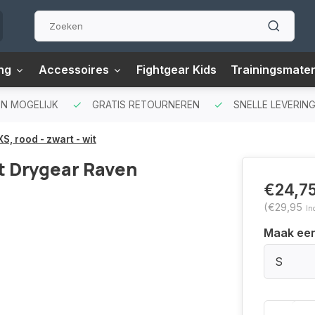
ng
Accessoires
Fightgear Kids
Trainingsmater
N MOGELIJK
GRATIS RETOURNEREN
SNELLE LEVERING
, rood - zwart - wit
t Drygear Raven
€24,7
(€29,95
In
Maak ee
S