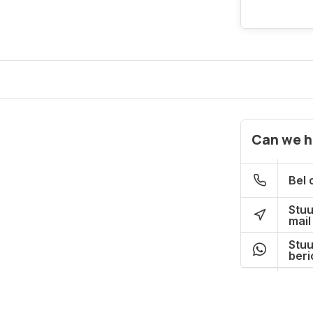
Can we h
Bel 
Stuu
mail
Stuu
beri