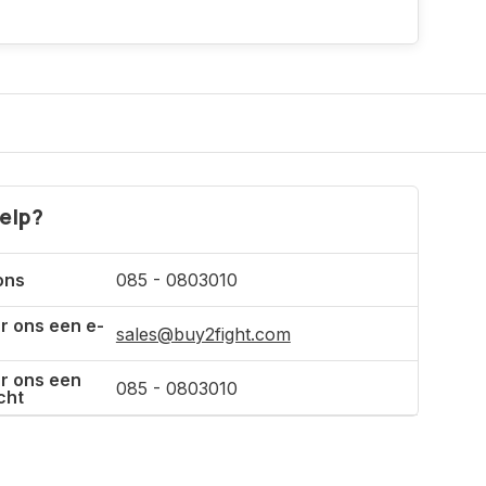
Incl. btw
elp?
ons
085 - 0803010
r ons een e-
sales@buy2fight.com
r ons een
085 - 0803010
cht