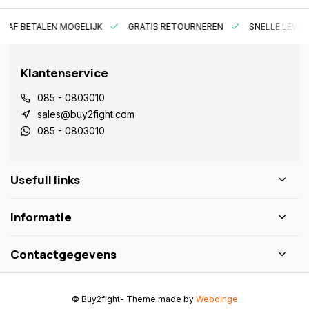
RAF BETALEN MOGELIJK
GRATIS RETOURNEREN
SNELLE LEVER
Klantenservice
085 - 0803010
sales@buy2fight.com
085 - 0803010
Usefull links
Informatie
Contactgegevens
© Buy2fight
- Theme made by
Webdinge