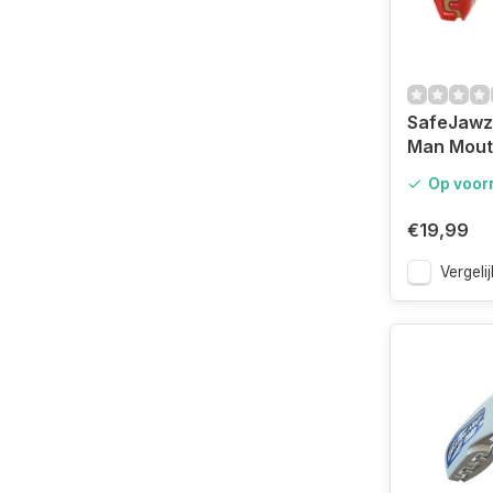
SafeJawz 
Man Mout
Junior
Op voor
€19,99
Vergelij