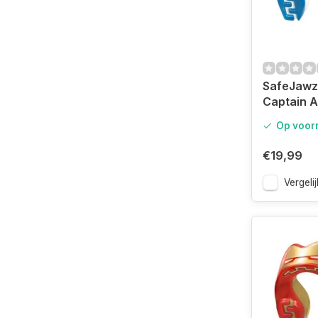
SafeJawz
Captain 
Mouthgua
Op voor
€19,99
Vergelij