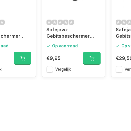
Safejawz
Safej
schermer
Gebitsbeschermer
Gebit
ies Wit/Blauw
Intro-series Senior
Ortho-
raad
Op voorraad
Op v
Zwart
€9,95
€29,5
k
Vergelijk
Ver