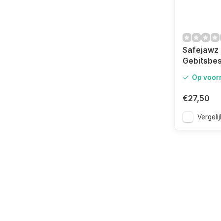
Safejawz
Gebitsbe
Nitro Ser
Op voor
‚Äì Senior
€27,50
Vergelij