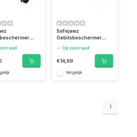
awz
Safejawz
sbeschermer
Gebitsbeschermer
Series Dracula
Extro-Series Dracula
oorraad
Op voorraad
/Wit
Zwart/Blauw
0
€14,99
gelijk
Vergelijk
1