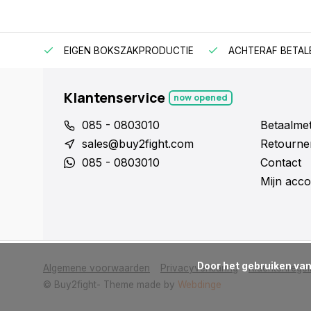
EIGEN BOKSZAKPRODUCTIE
ACHTERAF BETAL
Klantenservice
now opened
085 - 0803010
Betaalme
sales@buy2fight.com
Retourne
085 - 0803010
Contact
Mijn acco
      Door het gebruiken van onze website, ga je akkoord met het gebruik van cookies om onze website te verbeteren.

Algemene voorwaarden
Privacyverklaring
Klachtenregel
© Buy2fight
- Theme made by
Webdinge