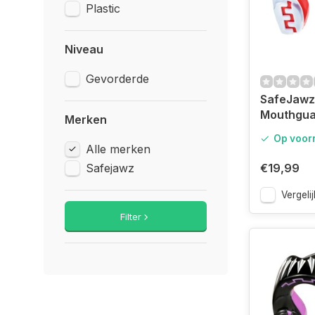
Plastic
Niveau
Gevorderde
SafeJawz
Mouthgua
Merken
Op voor
Alle merken
Safejawz
€19,99
Vergelij
Filter