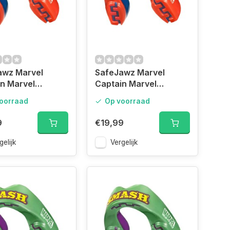
awz Marvel
SafeJawz Marvel
n Marvel
Captain Marvel
guard Junior
Mouthguard Adult
oorraad
Op voorraad
9
€19,99
gelijk
Vergelijk