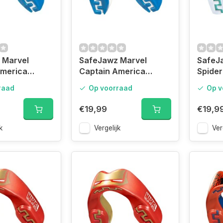
 Marvel
SafeJawz Marvel
SafeJ
America
Captain America
Spide
rd Junior
Mouthguard Adult
Mouth
raad
Op voorraad
Op v
€19,99
€19,9
k
Vergelijk
Ver