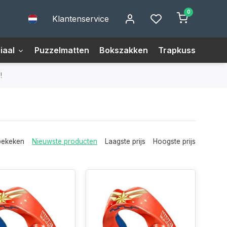
0
Klantenservice
iaal
Puzzelmatten
Bokszakken
Trapkussens
M
!
bekeken
Nieuwste producten
Laagste prijs
Hoogste prijs