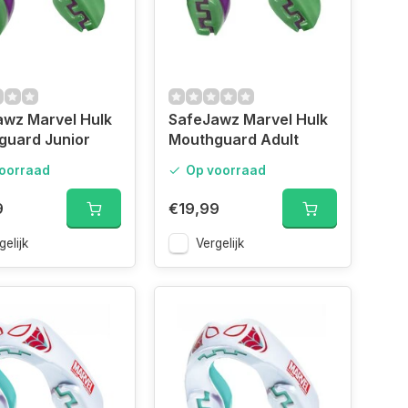
awz Marvel Hulk
SafeJawz Marvel Hulk
guard Junior
Mouthguard Adult
oorraad
Op voorraad
9
€19,99
gelijk
Vergelijk