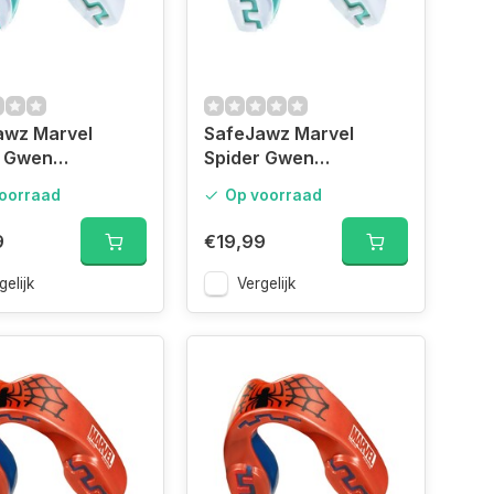
awz Marvel
SafeJawz Marvel
r Gwen
Spider Gwen
guard Junior
Mouthguard Adult
oorraad
Op voorraad
9
€19,99
gelijk
Vergelijk