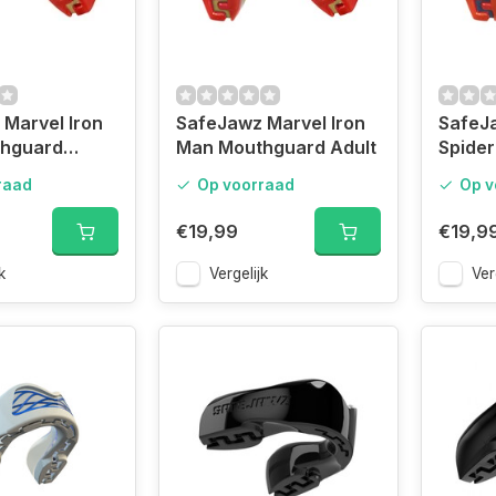
Marvel Iron
SafeJawz Marvel Iron
SafeJ
hguard
Man Mouthguard Adult
Spide
Mouth
raad
Op voorraad
Op v
€19,99
€19,9
k
Vergelijk
Ver