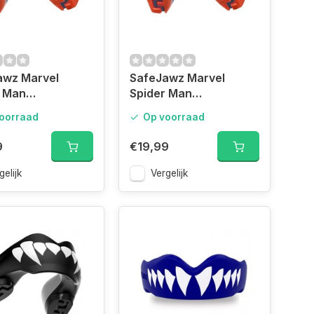
awz Marvel
SafeJawz Marvel
r Man
Spider Man
guard Junior
Mouthguard Adult
oorraad
Op voorraad
9
€19,99
gelijk
Vergelijk