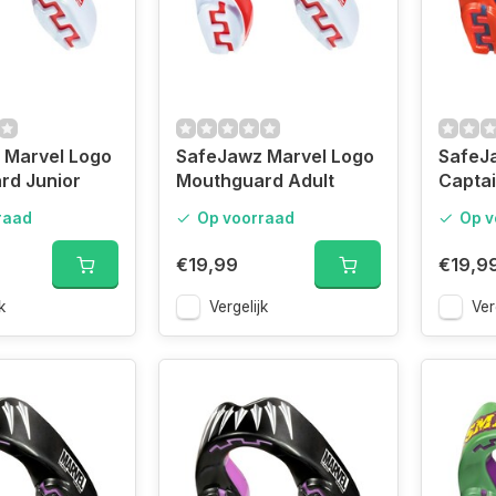
 Marvel Logo
SafeJawz Marvel Logo
SafeJ
rd Junior
Mouthguard Adult
Captai
Mouth
raad
Op voorraad
Op v
€19,99
€19,9
k
Vergelijk
Ver