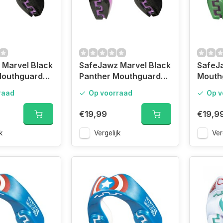
 Marvel Black
SafeJawz Marvel Black
SafeJ
Mouthguard
Panther Mouthguard
Mouth
Adult
raad
Op voorraad
Op v
€19,99
€19,9
k
Vergelijk
Ver