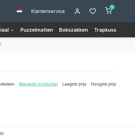
0
Klantenservice
iaal
Puzzelmatten
Bokszakken
Trapkussens
M
!
bekeken
Nieuwste producten
Laagste prijs
Hoogste prijs
G!