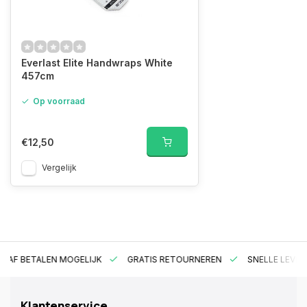
Everlast Elite Handwraps White
457cm
Op voorraad
€12,50
Vergelijk
RAF BETALEN MOGELIJK
GRATIS RETOURNEREN
SNELLE LEVER
Klantenservice