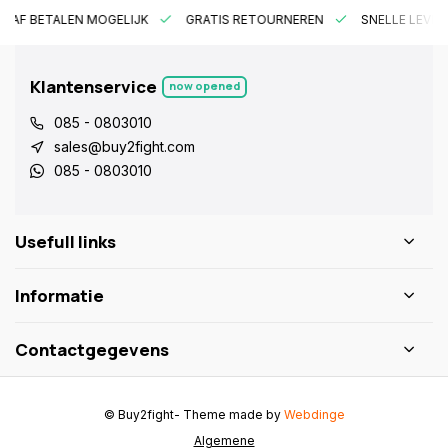
RAF BETALEN MOGELIJK
GRATIS RETOURNEREN
SNELLE LEVER
Klantenservice
now opened
085 - 0803010
sales@buy2fight.com
085 - 0803010
Usefull links
Informatie
Contactgegevens
© Buy2fight
- Theme made by
Webdinge
Algemene