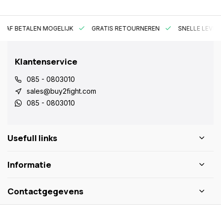
RAF BETALEN MOGELIJK
GRATIS RETOURNEREN
SNELLE LEVER
Klantenservice
085 - 0803010
sales@buy2fight.com
085 - 0803010
Usefull links
Informatie
Contactgegevens