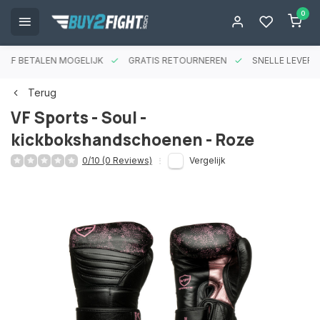
0
RAF BETALEN MOGELIJK
GRATIS RETOURNEREN
SNELLE LEVERIN
Terug
VF Sports - Soul -
kickbokshandschoenen - Roze
0/10 (0 Reviews)
Vergelijk