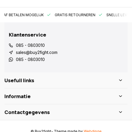
RAF BETALEN MOGELIJK
GRATIS RETOURNEREN
SNELLE LEVER
Klantenservice
085 - 0803010
sales@buy2fight.com
085 - 0803010
Usefull links
Informatie
Contactgegevens
© Buy2fight
- Theme made by
Webdinge