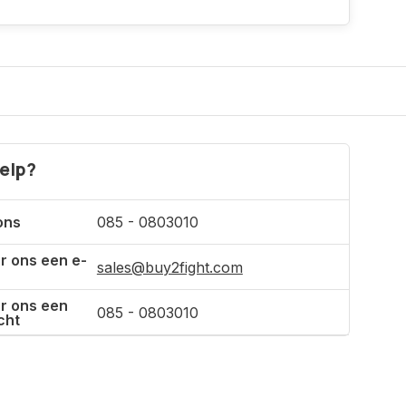
Incl. btw
elp?
ons
085 - 0803010
r ons een e-
sales@buy2fight.com
r ons een
085 - 0803010
cht