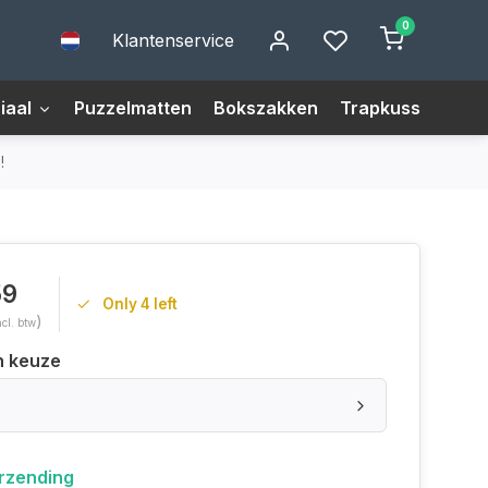
0
Klantenservice
iaal
Puzzelmatten
Bokszakken
Trapkussens
M
!
59
Only 4 left
)
ncl. btw
n keuze
erzending