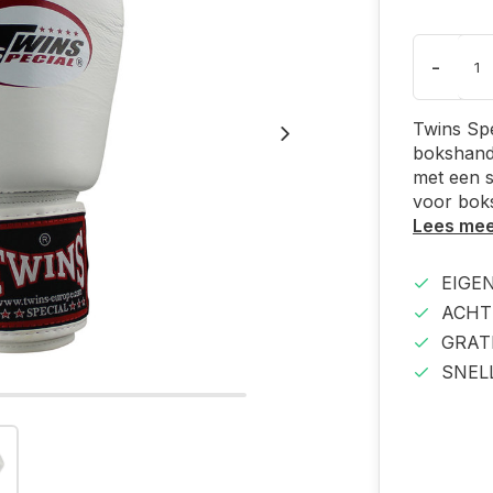
-
Twins Sp
bokshand
met een s
voor boks
Lees me
EIGE
ACHT
GRAT
SNEL