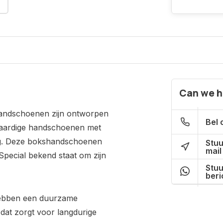
Can we h
andschoenen zijn ontworpen
Bel 
waardige handschoenen met
ming. Deze bokshandschoenen
Stuu
mail
Special bekend staat om zijn
Stuu
beri
ebben een duurzame
 dat zorgt voor langdurige