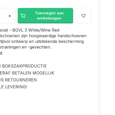
Toevoegen aan
+
winkelwagen
ecial - BGVL 3 White/Wine Red
schoenen zijn hoogwaardige handschoenen
tijlvol ontwerp en uitstekende bescherming
trainingen en -gevechten.
er
N BOKSZAKPRODUCTIE
ERAF BETALEN MOGELIJK
IS RETOURNEREN
LE LEVERING!