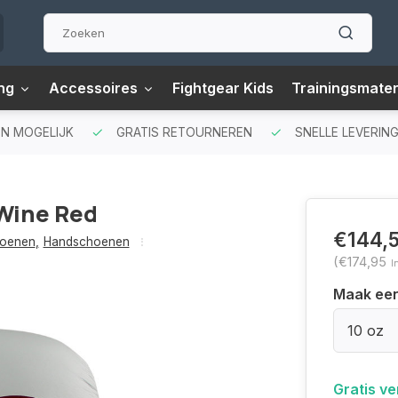
ng
Accessoires
Fightgear Kids
Trainingsmater
N MOGELIJK
GRATIS RETOURNEREN
SNELLE LEVERING
/Wine Red
€144,
oenen
,
Handschoenen
(€174,95
I
Maak ee
10 oz
Gratis v