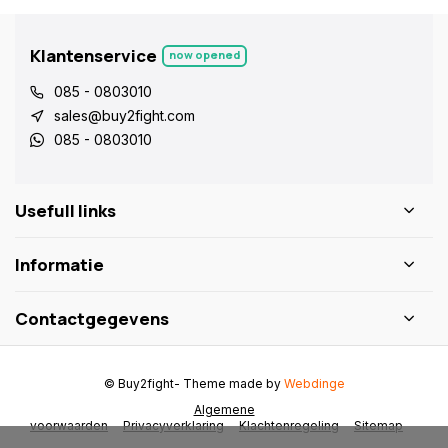
Klantenservice
now opened
085 - 0803010
sales@buy2fight.com
085 - 0803010
Usefull links
Informatie
Contactgegevens
© Buy2fight
- Theme made by
Webdinge
Algemene
voorwaarden
Privacyverklaring
Klachtenregeling
Sitemap