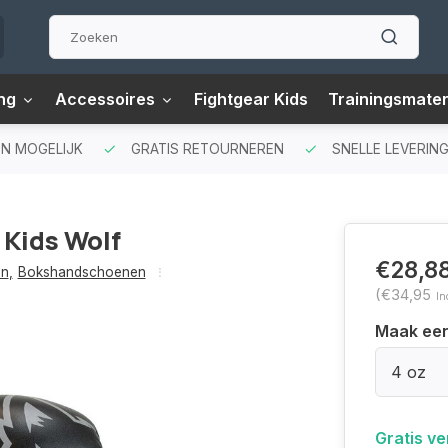
ng
Accessoires
Fightgear Kids
Trainingsmater
N MOGELIJK
GRATIS RETOURNEREN
SNELLE LEVERING
Kids Wolf
€28,8
en
,
Bokshandschoenen
(€34,95
In
Maak ee
4 oz
Gratis v