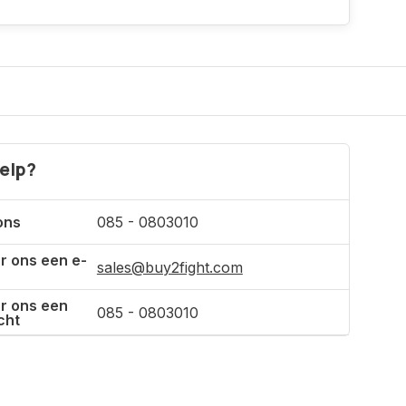
Incl. btw
elp?
ons
085 - 0803010
r ons een e-
sales@buy2fight.com
r ons een
085 - 0803010
cht