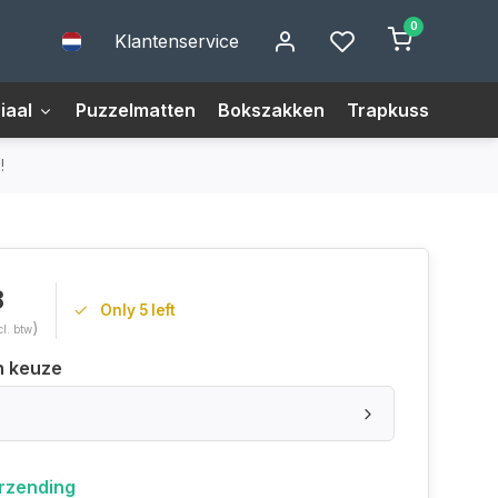
0
Klantenservice
iaal
Puzzelmatten
Bokszakken
Trapkussens
M
!
8
Only 5 left
)
cl. btw
n keuze
erzending