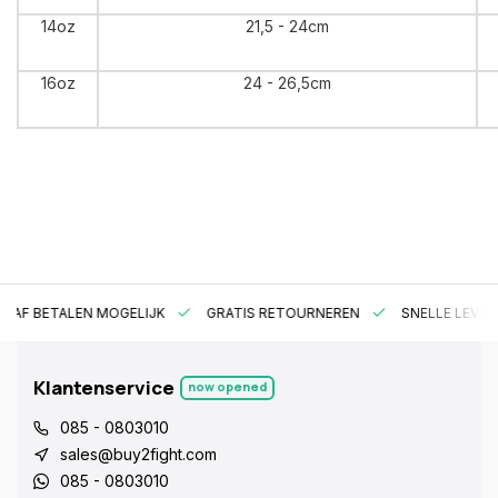
14oz
21,5 - 24cm
16oz
24 - 26,5cm
RAF BETALEN MOGELIJK
GRATIS RETOURNEREN
SNELLE LEVER
Klantenservice
now opened
085 - 0803010
sales@buy2fight.com
085 - 0803010