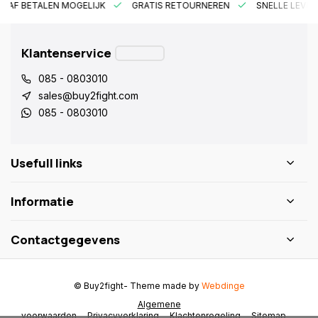
RAF BETALEN MOGELIJK
GRATIS RETOURNEREN
SNELLE LEVER
Klantenservice
085 - 0803010
sales@buy2fight.com
085 - 0803010
Usefull links
Informatie
Contactgegevens
© Buy2fight
- Theme made by
Webdinge
Algemene
voorwaarden
Privacyverklaring
Klachtenregeling
Sitemap