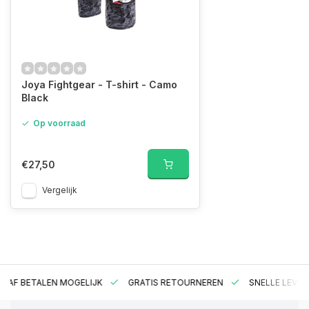
Joya Fightgear - T-shirt - Camo
Black
Op voorraad
€27,50
Vergelijk
RAF BETALEN MOGELIJK
GRATIS RETOURNEREN
SNELLE LEVER