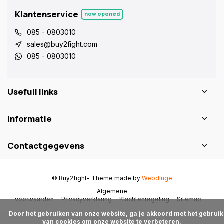
Klantenservice
now opened
085 - 0803010
sales@buy2fight.com
085 - 0803010
Usefull links
Informatie
Contactgegevens
© Buy2fight
- Theme made by
Webdinge
Algemene
voorwaarden
Privacyverklaring
Klachtenregeling
Sitemap
      Door het gebruiken van onze website, ga je akkoord met het gebruik 
van cookies om onze website te verbeteren.
