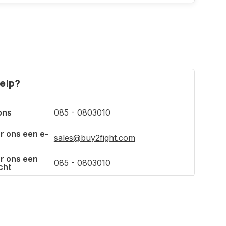
Incl. btw
elp?
ons
085 - 0803010
r ons een e-
sales@buy2fight.com
r ons een
085 - 0803010
cht