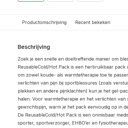
Productomschrijving
Recent bekeken
Beschrijving
Zoek je een snelle en doeltreffende manier om ble
Reusable
Cold
/Hot Pack
is een herbruikbaar pack 
om zowel koude- als warmtetherapie toe te passen
verlichten van pijn bij sportblessures (zoals vers
plekken en andere pijnklachten) kun je het gel-pac
halen. Voor warmtetherapie en het verlichten van st
gewrichtspijn, warm je het pack eenvoudig op in d
De
Reusable
Cold
/Hot Pack is
een
onmisbaar
medi
sporter, sportverzorger, EHBO’er en fysiotherapeu