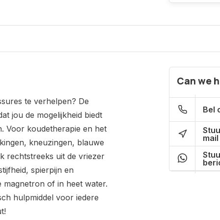
Can we h
ssures te verhelpen? De
Bel 
d
at
jou de mogelijkheid
biedt
. Voor koudetherapie en het
Stuu
mail
tuikingen, kneuzingen, blauwe
Stuu
k rechtstreeks uit de vriezer
beri
ijfheid, spierpijn en
e magnetron of in heet water.
sch hulpmiddel
voor iedere
t!