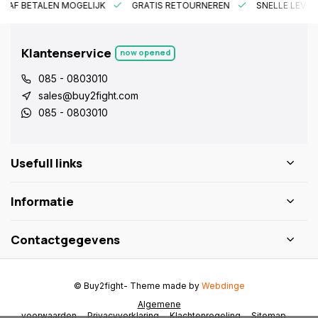
RAF BETALEN MOGELIJK
GRATIS RETOURNEREN
SNELLE LEVER
Klantenservice
now opened
085 - 0803010
sales@buy2fight.com
085 - 0803010
Usefull links
Informatie
Contactgegevens
© Buy2fight
- Theme made by
Webdinge
Algemene
voorwaarden
Privacyverklaring
Klachtenregeling
Sitemap