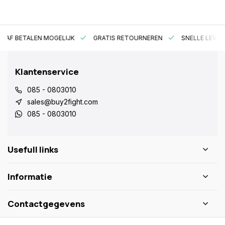
RAF BETALEN MOGELIJK
GRATIS RETOURNEREN
SNELLE LEVER
Klantenservice
085 - 0803010
sales@buy2fight.com
085 - 0803010
Usefull links
Informatie
Contactgegevens