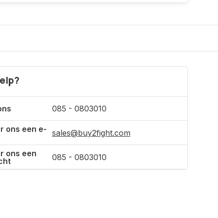
Incl. btw
elp?
ons
085 - 0803010
r ons een e-
sales@buy2fight.com
r ons een
085 - 0803010
cht