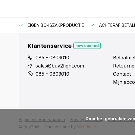
EIGEN BOKSZAKPRODUCTIE
ACHTERAF BETAL
Klantenservice
now opened
085 - 0803010
Betaalme
sales@buy2fight.com
Retourne
085 - 0803010
Contact
Mijn acco
      Door het gebruiken van onze website, ga je akkoord met het gebruik van cookies om onze website te verbeteren.

Algemene voorwaarden
Privacyverklaring
Klachtenregel
© Buy2fight
- Theme made by
Webdinge