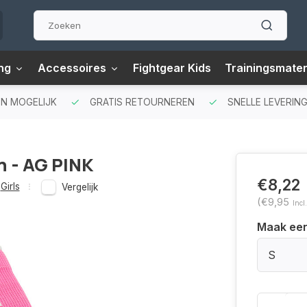
ng
Accessoires
Fightgear Kids
Trainingsmater
N MOGELIJK
GRATIS RETOURNEREN
SNELLE LEVERING
n - AG PINK
€8,22
Girls
Vergelijk
(€9,95
Incl
Maak ee
S