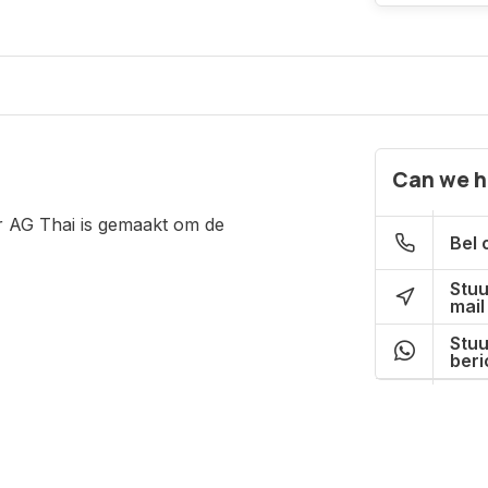
Can we h
r AG Thai is gemaakt om de
Bel 
Stuu
mail
Stuu
beri