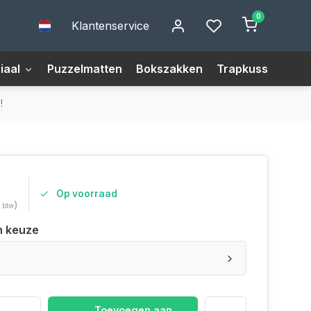
0
Klantenservice
iaal
Puzzelmatten
Bokszakken
Trapkussens
M
!
Op voorraad
)
. btw
n keuze
Toevoegen aan