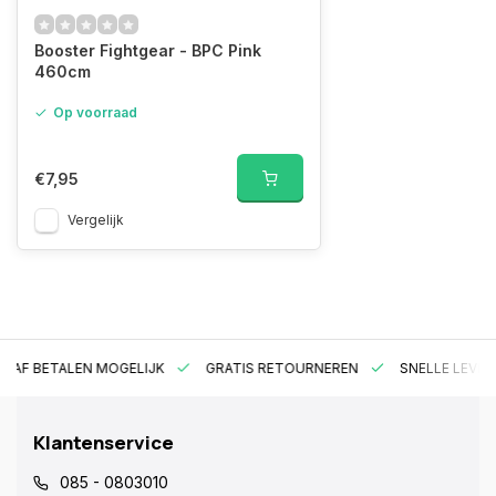
Booster Fightgear - BPC Pink
460cm
Op voorraad
€7,95
Vergelijk
RAF BETALEN MOGELIJK
GRATIS RETOURNEREN
SNELLE LEVER
Klantenservice
085 - 0803010