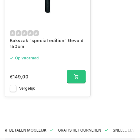
Bokszak "special edition" Gevuld
150cm
Op voorraad
€149,00
Vergelijk
RAF BETALEN MOGELIJK
GRATIS RETOURNEREN
SNELLE LEVER