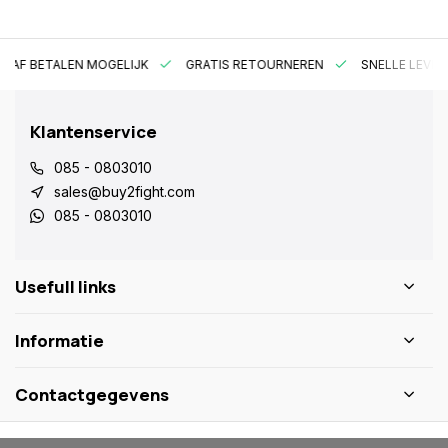
RAF BETALEN MOGELIJK
GRATIS RETOURNEREN
SNELLE LEVER
Klantenservice
085 - 0803010
sales@buy2fight.com
085 - 0803010
Usefull links
Informatie
Contactgegevens