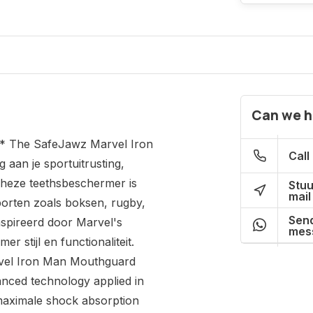
Can we h
* The SafeJawz Marvel Iron
Call
 aan je sportuitrusting,
Theze teethsbeschermer is
Stuu
mail
sporten zoals boksen, rugby,
Send
spireerd door Marvel's
mes
 stijl en functionaliteit.
vel Iron Man Mouthguard
anced technology applied in
 maximale shock absorption