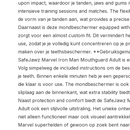
upon impact, waardoor je tanden, jaws and gums r
intensieve training sessions and matches. The flexi
de vorm van je tanden aan, wat provides a precise 
Daarnaast is deze mondbeschermer equipped with de
zorgt voor een almost custom fit. Dit vermindert he
use, zodat je je volledig kunt concentreren op je p
maken over je teethsbeschermer. **Gebruiksgema
SafeJawz Marvel Iron Man Mouthguard Adult is ee
Volg simpelweg de included instructions om de be
je teeth. Binnen enkele minuten heb je een gepe
die klaar is voor use. The mondbeschermer is ook 
sliplaag aan de binnenkant, wat extra stability bied
Naast protection and comfort biedt de SafeJawz
Adult ook een stijlvolle uitstraling. Het unieke ont
niet alleen functioneel maar ook visueel aantrekkel
Marvel superhelden of gewoon op zoek bent naa