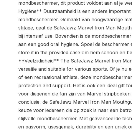
mondbeschermer, dit product voldoet aan al je 
Hygiëne** Duurzaamheid is een andere important 
mondbeschermer. Gemaakt van hoogwaardige materi
slijtage, gaat de SafeJawz Marvel Iron Man Mouth
bij intensief use. Bovendien is de mondbeschermer 
aan een good oral hygiene. Spoel de beschermer e
store it in the provided case om hem schoon en 
**Veelzijdigheid** The SafeJawz Marvel Iron Man
versatile and suitable for various sports. Of je nu 
of een recreational athlete, deze mondbeschermer
protection and support. Het is ook een ideal gift fo
voor diegenen die fan zijn van Marvel stripboeken
conclusie, de SafeJawz Marvel Iron Man Mouthgua
keuze voor iedereen die op zoek is naar een betr
stijlvolle mondbeschermer. Met geavanceerde tec
en pasvorm, usesgemak, durability en een uniek o