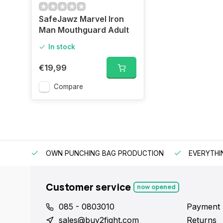
SafeJawz Marvel Iron
Man Mouthguard Adult
In stock
€19,99
Compare
OWN PUNCHING BAG PRODUCTION
EVERYTHI
Customer service
now opened
085 - 0803010
Payment
sales@buy2fight.com
Returns