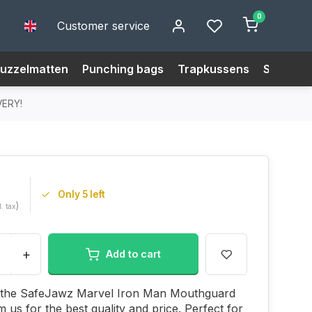
0
Customer service
uzzelmatten
Punching bags
Trapkussens
Size Cha
VERY!
Only 5 left
)
l. tax
+
Add to cart
the SafeJawz Marvel Iron Man Mouthguard
m us for the best quality and price. Perfect for