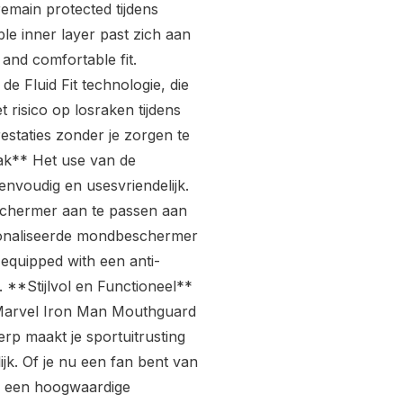
emain protected tijdens
ble inner layer past zich aan
and comfortable fit.
 Fluid Fit technologie, die
t risico op losraken tijdens
restaties zonder je zorgen te
k** Het use van de
nvoudig en usesvriendelijk.
schermer aan te passen aan
rsonaliseerde mondbeschermer
equipped with een anti-
t. **Stijlvol en Functioneel**
 Marvel Iron Man Mouthguard
werp maakt je sportuitrusting
ijk. Of je nu een fan bent van
r een hoogwaardige