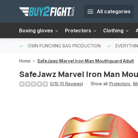
All categories
Boxing gloves
Protectors
Clothing
OWN PUNCHING BAG PRODUCTION
EVERYTHIN
Home
SafeJawz Marvel Iron Man Mouthguard Adult
SafeJawz Marvel Iron Man Mo
0/10 (0 Reviews)
Show all:
Protectors
,
Mo