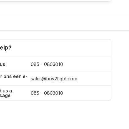
Incl. tax
elp?
 us
085 - 0803010
r ons een e-
sales@buy2fight.com
 us a
085 - 0803010
sage