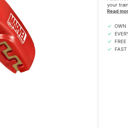
your trai
Read mo
OWN 
EVER
FREE
FAST 