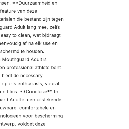
wensen. **Duurzaamheid en
feature van deze
alen die bestand zijn tegen
guard Adult lang mee, zelfs
easy to clean, wat bijdraagt
envoudig af na elk use en
beschermd te houden.
 Mouthguard Adult is
een professional athlete bent
 biedt de necessary
r sports enthusiasts, vooral
 en films. **Conclusie** In
rd Adult is een uitstekende
ouwbare, comfortabele en
hnologieën voor bescherming
ntwerp, voldoet deze