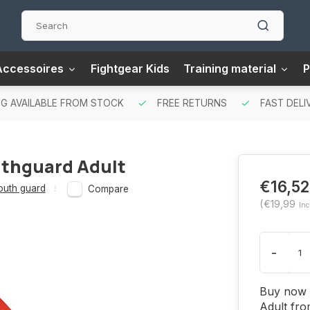
Accessoires
Fightgear Kids
Training material
P
G AVAILABLE FROM STOCK
FREE RETURNS
FAST DELI
uthguard Adult
€16,52
uth guard
Compare
(€19,99
Inc
-
Buy now 
Adult fro