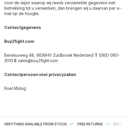
voor de wijze waarop wij reeds verzamelde gegevens met
betrekking tot u verwerken, dan brengen wij u daarvan per e-
mail op de hoogte.
Contactgegevens
Buy2fight.com
Beneluxweg 48, 9636HV Zuidbroek Nederland
T
(085) 080-
3010
E
sales@buy2fight.com
Contactpersoon voor privacyzaken
Roel Molog
EVERYTHING AVAILABLE FROM STOCK
FREE RETURNS
FAST DE