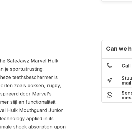
Can we h
he SafeJawz Marvel Hulk
Call
 je sportuitrusting,
Theze teethsbeschermer is
Stuu
mail
sporten zoals boksen, rugby,
Send
spireerd door Marvel's
mes
 stijl en functionaliteit.
el Hulk Mouthguard Junior
technology applied in its
ximale shock absorption upon