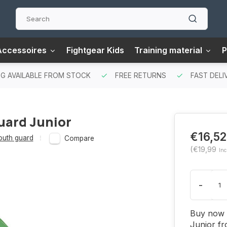
Accessoires
Fightgear Kids
Training material
P
G AVAILABLE FROM STOCK
FREE RETURNS
FAST DELI
uard Junior
€16,52
uth guard
Compare
(€19,99
Inc
-
Buy now 
Junior fr