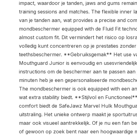
impact, waardoor je tanden, jaws and gums remain 
training sessions and matches. The flexible inner 
van je tanden aan, wat provides a precise and comf
mondbeschermer equipped with de Fluid Fit technol
almost custom fit. Dit vermindert het risico op losra
volledig kunt concentreren op je prestaties zonder
teethsbeschermer. **Gebruiksgemak** Het use v
Mouthguard Junior is eenvoudig en usesvriendelijk
instructions om de beschermer aan te passen aan j
minuten heb je een gepersonaliseerde mondbescher
The mondbeschermer is ook equipped with een anti
wat extra stability biedt. **Stijlvol en Functioneel
comfort biedt de SafeJawz Marvel Hulk Mouthguard
uitstraling. Het unieke ontwerp maakt je sportuitrus
maar ook visueel aantrekkelijk. Of je nu een fan 
of gewoon op zoek bent naar een hoogwaardige m