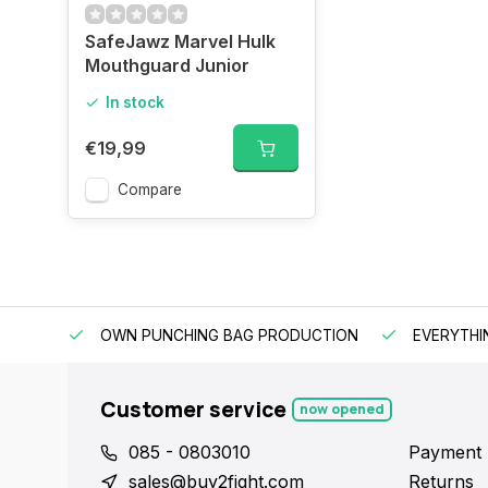
SafeJawz Marvel Hulk
Mouthguard Junior
In stock
€19,99
Compare
OWN PUNCHING BAG PRODUCTION
EVERYTHI
Customer service
now opened
085 - 0803010
Payment
sales@buy2fight.com
Returns