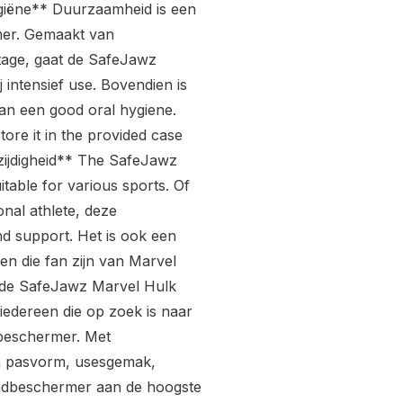
giëne** Duurzaamheid is een
mer. Gemaakt van
jtage, gaat de SafeJawz
intensief use. Bovendien is
an een good oral hygiene.
ore it in the provided case
ijdigheid** The SafeJawz
table for various sports. Of
onal athlete, deze
d support. Het is ook een
nen die fan zijn van Marvel
, de SafeJawz Marvel Hulk
iedereen die op zoek is naar
dbeschermer. Met
n pasvorm, usesgemak,
ondbeschermer aan de hoogste