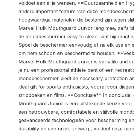
voldoet aan al je wensen. **Duurzaamheid en Hy
andere important feature van deze mondbescher
hoogwaardige materialen die bestand zijn tegen sli
Marvel Hulk Mouthguard Junior lang mee, zelfs bij 
de mondbeschermer easy to clean, wat bijdraagt a
Spoel de beschermer eenvoudig af na elk use en st
om hem schoon en beschermd te houden. **Veelz
Marvel Hulk Mouthguard Junior is versatile and sui
je nu een professional athlete bent of een recreati
mondbeschermer biedt de necessary protection an
ideal gift for sports enthusiasts, vooral voor diege
stripboeken en films. **Conclusie** In conclusie
Mouthguard Junior is een uitstekende keuze voor 
een betrouwbare, comfortabele en stijlvolle mon
geavanceerde technologieën voor bescherming e
durability en een uniek ontwerp, voldoet deze m