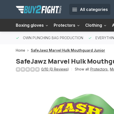
All categories
Boxing gloves
Protectors
Clothing
OWN PUNCHING BAG PRODUCTION
EVERYTHIN
Home
SafeJawz Marvel Hulk Mouthguard Junior
SafeJawz Marvel Hulk Mouthg
0/10 (0 Reviews)
Show all:
Protectors
,
Mo