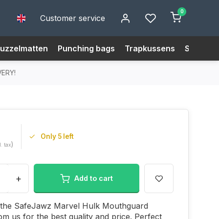
0
Customer service
uzzelmatten
Punching bags
Trapkussens
Size Cha
VERY!
Only 5 left
)
l. tax
+
Add to cart
the SafeJawz Marvel Hulk Mouthguard
om us for the best quality and price. Perfect