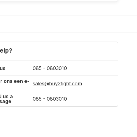
Incl. tax
elp?
 us
085 - 0803010
r ons een e-
sales@buy2fight.com
 us a
085 - 0803010
sage