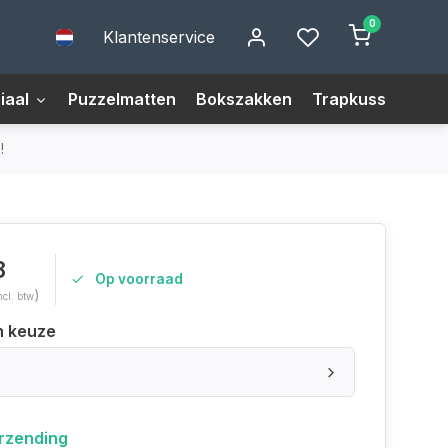
0
Klantenservice
iaal
Puzzelmatten
Bokszakken
Trapkussens
M
!
8
Op voorraad
)
ncl. btw
n keuze
erzending