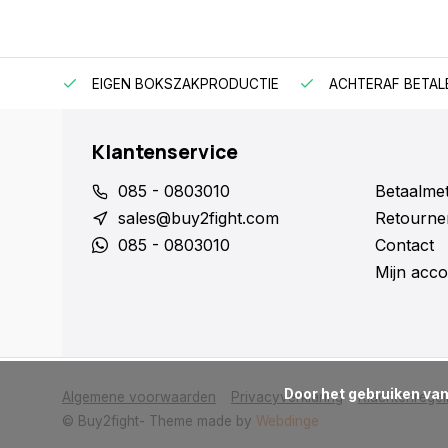
EIGEN BOKSZAKPRODUCTIE
ACHTERAF BETAL
Klantenservice
085 - 0803010
Betaalme
sales@buy2fight.com
Retourne
085 - 0803010
Contact
Mijn acco
      Door het gebruiken van onze website, ga je akkoord met het gebruik van cookies om onze website te verbeteren.

Algemene voorwaarden
Privacyverklaring
Klachtenregel
© Buy2fight
- Theme made by
Webdinge