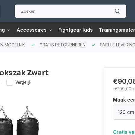
ng
Accessoires
Fightgear Kids
Trainingsmater
N MOGELIJK
GRATIS RETOURNEREN
SNELLE LEVERING
Bokszak Zwart
€90,0
Vergelijk
(€109,00
I
Maak ee
120 cm
Gratis v