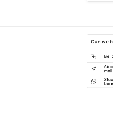
Can we h
Bel 
Stuu
mail
Stuu
beri