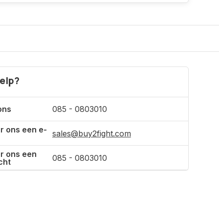
Incl. btw
elp?
ons
085 - 0803010
r ons een e-
sales@buy2fight.com
r ons een
085 - 0803010
cht