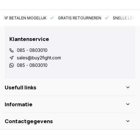
RAF BETALEN MOGELIJK
GRATIS RETOURNEREN
SNELLE LEVER
Klantenservice
085 - 0803010
sales@buy2fight.com
085 - 0803010
Usefull links
Informatie
Contactgegevens