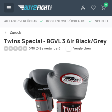
0
ES AB LAGER VERFÜGBAR
KOSTENLOSE RÜCKFAHRT
SCHNELLE 
Zurück
Twins Special - BGVL 3 Air Black/Grey
0/10 (0 Bewertungen)
Vergleichen