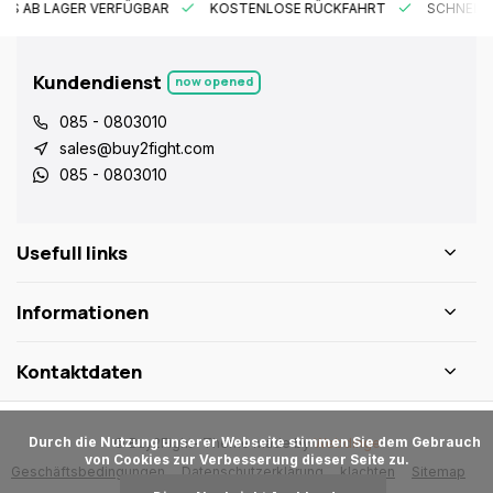
ES AB LAGER VERFÜGBAR
KOSTENLOSE RÜCKFAHRT
SCHNELLE
Kundendienst
now opened
085 - 0803010
sales@buy2fight.com
085 - 0803010
Usefull links
Informationen
Kontaktdaten
      Durch die Nutzung unserer Webseite stimmen Sie dem Gebrauch 
© Buy2Fight
- Theme made by
Webdinge
von Cookies zur Verbesserung dieser Seite zu.

Geschäftsbedingungen
Datenschutzerklärung
klachten
Sitemap