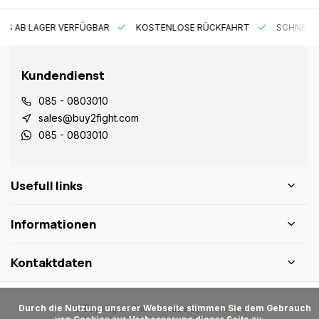
ES AB LAGER VERFÜGBAR
KOSTENLOSE RÜCKFAHRT
SCHNELLE
Kundendienst
085 - 0803010
sales@buy2fight.com
085 - 0803010
Usefull links
Informationen
Kontaktdaten
      Durch die Nutzung unserer Webseite stimmen Sie dem Gebrauch 
© Buy2Fight
- Theme made by
Webdinge