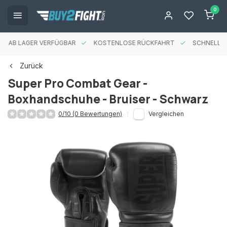
0
ES AB LAGER VERFÜGBAR
KOSTENLOSE RÜCKFAHRT
SCHNELLE 
Zurück
Super Pro Combat Gear -
Boxhandschuhe - Bruiser - Schwarz
0/10 (0 Bewertungen)
Vergleichen