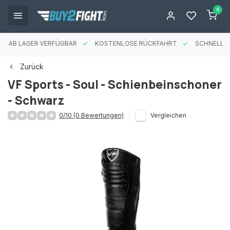
0
ES AB LAGER VERFÜGBAR
KOSTENLOSE RÜCKFAHRT
SCHNELLE 
Zurück
VF Sports - Soul - Schienbeinschoner
- Schwarz
0/10 (0 Bewertungen)
Vergleichen