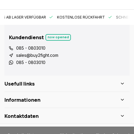
ES AB LAGER VERFÜGBAR
KOSTENLOSE RÜCKFAHRT
SCHNELLE
Kundendienst
now opened
085 - 0803010
sales@buy2fight.com
085 - 0803010
Usefull links
Informationen
Kontaktdaten