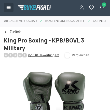
0
ES AB LAGER VERFÜGBAR
KOSTENLOSE RÜCKFAHRT
SCHNELLE 
Zurück
King Pro Boxing - KPB/BGVL 3
Military
0/10 (0 Bewertungen)
Vergleichen