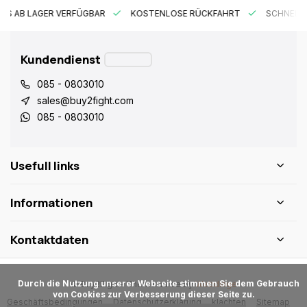
ES AB LAGER VERFÜGBAR
KOSTENLOSE RÜCKFAHRT
SCHNELLE
Kundendienst
085 - 0803010
sales@buy2fight.com
085 - 0803010
Usefull links
Informationen
Kontaktdaten
      Durch die Nutzung unserer Webseite stimmen Sie dem Gebrauch 
© Buy2Fight
- Theme made by
Webdinge
von Cookies zur Verbesserung dieser Seite zu.

Geschäftsbedingungen
Datenschutzerklärung
klachten
Sitemap