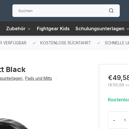
Zubehör
Fightgear Kids
Schulungsunterlagen
ER VERFÜGBAR
KOSTENLOSE RÜCKFAHRT
SCHNELLE LI
t Black
€49,5
sunterlagen
,
Pads und Mitts
(€59,99
In
Kostenlo
-