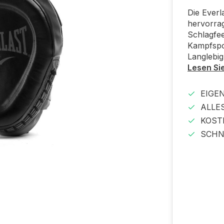
Die Everl
hervorra
Schlagfee
Kampfspor
Langlebig
Lesen Si
EIGE
ALLE
KOST
SCHN