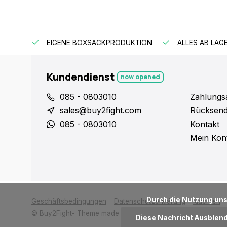
EIGENE BOXSACKPRODUKTION
ALLES AB LAG
Kundendienst
now opened
085 - 0803010
Zahlungs
sales@buy2fight.com
Rücksen
085 - 0803010
Kontakt
Mein Kon
      Durch die Nutzung unserer Webseite stimmen Sie dem Gebrauch von Cookies zur Verbesserung dieser Seite zu.

Geschäftsbedingungen
Datenschutzerklärung
klachten
© Buy2Fight
- Theme made by
Webdinge
Diese Nachricht Ausblen