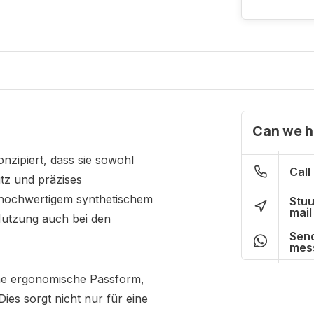
Can we h
onzipiert, dass sie sowohl
Call
tz und präzises
s hochwertigem synthetischem
Stuu
mail
 Nutzung auch bei den
Send
mes
ine ergonomische Passform,
ies sorgt nicht nur für eine