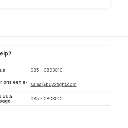
Inkl. MwSt.
elp?
 us
085 - 0803010
r ons een e-
sales@buy2fight.com
 us a
085 - 0803010
sage