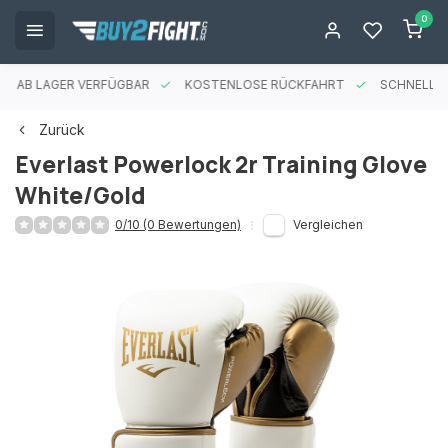
0
ES AB LAGER VERFÜGBAR
KOSTENLOSE RÜCKFAHRT
SCHNELLE 
Zurück
Everlast Powerlock 2r Training Glove
White/Gold
0/10 (0 Bewertungen)
Vergleichen