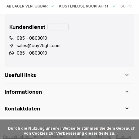
ES AB LAGER VERFÜGBAR
KOSTENLOSE RÜCKFAHRT
SCHNELLE
Kundendienst
085 - 0803010
sales@buy2fight.com
085 - 0803010
Usefull links
Informationen
Kontaktdaten
      Durch die Nutzung unserer Webseite stimmen Sie dem Gebrauch 
© Buy2Fight
- Theme made by
Webdinge
von Cookies zur Verbesserung dieser Seite zu.

Geschäftsbedingungen
Datenschutzerklärung
klachten
Sitemap