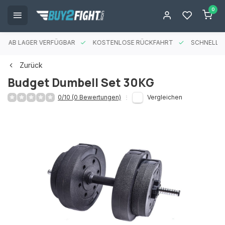
0
ES AB LAGER VERFÜGBAR
KOSTENLOSE RÜCKFAHRT
SCHNELLE 
Zurück
Budget Dumbell Set 30KG
0/10 (0 Bewertungen)
Vergleichen