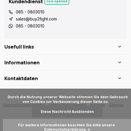
Kundendienst
now opened
085 - 0803010
sales@buy2fight.com
085 - 0803010
Usefull links
Informationen
Kontaktdaten
      Durch die Nutzung unserer Webseite stimmen Sie dem Gebrauch 
© Buy2Fight
- Theme made by
Webdinge
von Cookies zur Verbesserung dieser Seite zu.

Geschäftsbedingungen
Datenschutzerklärung
klachten
Sitemap
Diese Nachricht Ausblenden
Für weitere Informationen beachten Sie bitte unsere 
Zum Warenkorb hinzufügen
Datenschutzerklärung. »