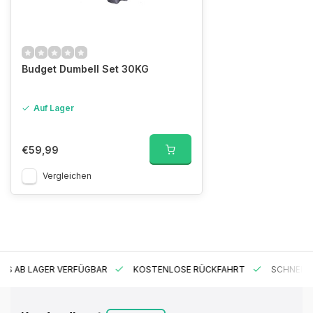
Budget Dumbell Set 30KG
Auf Lager
€59,99
Vergleichen
ES AB LAGER VERFÜGBAR
KOSTENLOSE RÜCKFAHRT
SCHNELLE