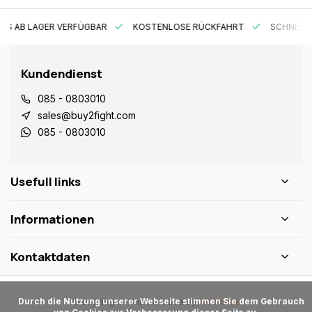
ES AB LAGER VERFÜGBAR
KOSTENLOSE RÜCKFAHRT
SCHNELLE
Kundendienst
085 - 0803010
sales@buy2fight.com
085 - 0803010
Usefull links
Informationen
Kontaktdaten
      Durch die Nutzung unserer Webseite stimmen Sie dem Gebrauch 
© Buy2Fight
- Theme made by
Webdinge