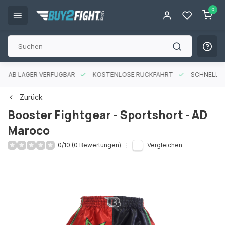
0
ES AB LAGER VERFÜGBAR
KOSTENLOSE RÜCKFAHRT
SCHNELLE 
Zurück
Booster Fightgear - Sportshort - AD
Maroco
0/10 (0 Bewertungen)
Vergleichen