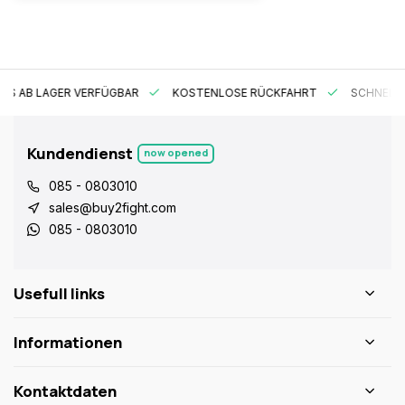
ES AB LAGER VERFÜGBAR
KOSTENLOSE RÜCKFAHRT
SCHNELLE
Kundendienst
now opened
085 - 0803010
sales@buy2fight.com
085 - 0803010
Usefull links
Informationen
Kontaktdaten