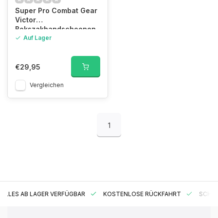
Super Pro Combat Gear
Victor
Bokszakhandschoenen
Zwart/wit
Auf Lager
€29,95
Vergleichen
1
ES AB LAGER VERFÜGBAR
KOSTENLOSE RÜCKFAHRT
SCHNELLE